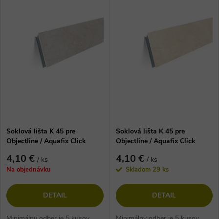
V
Najpredávanejšie
d
ý
Abecedne
e
p
n
i
i
s
e
p
Soklová lišta K 45 pre
Soklová lišta K 45 pre
p
Objectline / Aquafix Click
Objectline / Aquafix Click
r
1051 Kameň Svetlý
1052 Kameň Krémový
r
4,10 €
4,10 €
/ ks
/ ks
o
Na objednávku
Skladom
29 ks
o
d
DETAIL
DETAIL
d
Minimálny odber je 5 kusov
Minimálny odber je 5 kusov