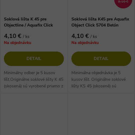
8,10 €
Soklová lišta K 45 pre
Soklová lišta K45 pre Aquafix
Objectline / Aquafix Click
Object Click 5704 Betón
1057 Mramor
krémový
4,10 €
4,10 €
/ ks
/ ks
Na objednávku
Na objednávku
DETAIL
DETAIL
Minimálny odber je 5 kusov
Minimálna objednávka je 5
líšt.Originálne soklové lišty K 45
kusov líšt. Originálne soklové
(skosená) sú vyrobené priamo z
lišty KS 45 (skosené) sú
podlahoviny. Vďaka tomu majú
vyrobené priamo z podlahoviny.
nielen rovnaký dekor, ale...
Vďaka tomu majú nielen
rovnaký...