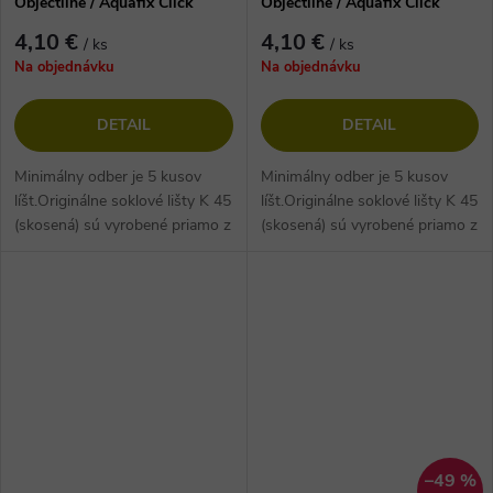
Objectline / Aquafix Click
Objectline / Aquafix Click
1055 Kameň Svetlo Šedý
1056 Kameň Šedý
4,10 €
4,10 €
/ ks
/ ks
Na objednávku
Na objednávku
DETAIL
DETAIL
Minimálny odber je 5 kusov
Minimálny odber je 5 kusov
líšt.Originálne soklové lišty K 45
líšt.Originálne soklové lišty K 45
(skosená) sú vyrobené priamo z
(skosená) sú vyrobené priamo z
podlahoviny. Vďaka tomu majú
podlahoviny. Vďaka tomu majú
nielen rovnaký dekor, ale...
nielen rovnaký dekor, ale...
–49 %