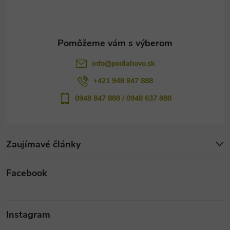
i
e
info
@
podlahovo.sk
+421 948 847 888
0948 847 888 / 0948 637 888
Zaujímavé články
Facebook
Instagram