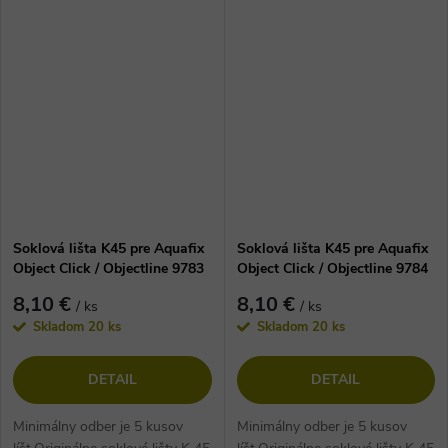
Soklová lišta K45 pre Aquafix
Soklová lišta K45 pre Aquafix
Object Click / Objectline 9783
Object Click / Objectline 9784
Dub Pobrežný Pieskový
Dub Vigo Kakaový
8,10 €
8,10 €
/ ks
/ ks
Skladom
20 ks
Skladom
20 ks
DETAIL
DETAIL
Minimálny odber je 5 kusov
Minimálny odber je 5 kusov