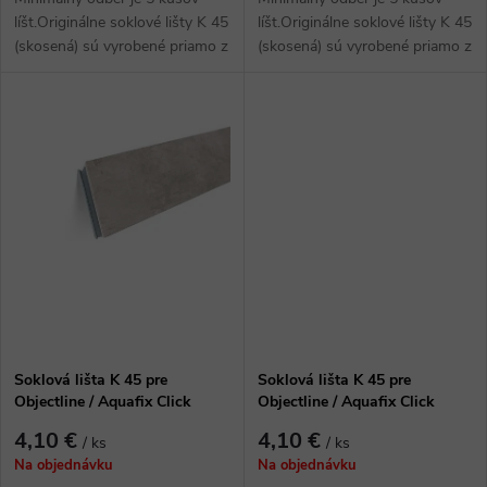
u
u
líšt.Originálne soklové lišty K 45
líšt.Originálne soklové lišty K 45
(skosená) sú vyrobené priamo z
(skosená) sú vyrobené priamo z
k
podlahoviny. Vďaka tomu majú
podlahoviny. Vďaka tomu majú
k
nielen rovnaký dekor, ale...
nielen rovnaký dekor, ale...
t
t
o
o
v
v
Soklová lišta K 45 pre
Soklová lišta K 45 pre
Objectline / Aquafix Click
Objectline / Aquafix Click
1053 Betón Hladený Šedý
1054 Betón Orion
4,10 €
4,10 €
/ ks
/ ks
Na objednávku
Na objednávku