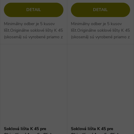
DETAIL
DETAIL
Minimálny odber je 5 kusov
Minimálny odber je 5 kusov
líšt.Originálne soklové lišty K 45
líšt.Originálne soklové lišty K 45
(skosená) sú vyrobené priamo z
(skosená) sú vyrobené priamo z
podlahoviny. Vďaka tomu majú
podlahoviny. Vďaka tomu majú
nielen rovnaký dekor, ale...
nielen rovnaký dekor, ale...
Soklová lišta K 45 pre
Soklová lišta K 45 pre