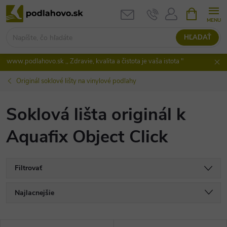
Prejsť
NÁKUPN
KOŠÍK
na
obsah
HĽADAŤ
www.podlahovo.sk ,, Zdravie, kvalita a čistota je vaša istota "
Originál soklové lišty na vinylové podlahy
Soklová lišta originál k
Aquafix Object Click
Filtrovať
R
Najlacnejšie
a
Najdrahšie