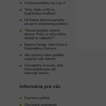
t
Vinylové podlahy od A po Z
Ticho, teplo a štýl so
i
švajčiarskou kvalitou!
Už žiadne špinavé ponožky
ani pocit znečistenej podlahy!
e
"Zdravé podlahy, zdravý
domov: Prečo si vaša rodina
zaslúži to najlepšie?"
Expona Design: Vaša Cesta k
Dokonalému Domovu
Ako správny výber podlahy
ovplyvní vaše zdravie
Conceptline Acoustic click :
tichá podlaha pre váš
dokonalý domov
Informácie pre vás
Doprava a platba
Obchodné podmienky