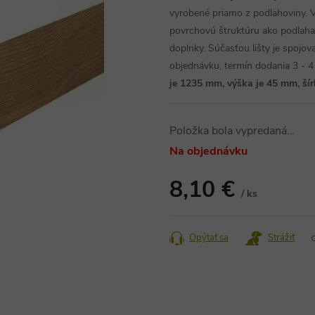
vyrobené priamo z podlahoviny. V
povrchovú štruktúru ako podlaha. 
doplnky. Súčasťou lišty je spojo
objednávku, termín dodania 3 - 4
je 1235 mm, výška je 45 mm, ší
Položka bola vypredaná…
Na objednávku
8,10 €
/ ks
Jednotková
cena:
Opýtať sa
Strážiť