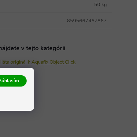
:
50 kg
8595667467867
ájdete v tejto kategórii
lišta originál k Aquafix Object Click
Súhlasím