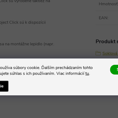
lick sú vyrobené taktiež na
Hmotnosť
EAN
:
ect Click sú k dispozícii
Produkt n
sa na montážne lepidlo (napr.
Soklová 
oužíva súbory cookie. Ďalším prechádzaním tohto
jete súhlas s ich používaním. Viac informácií
tu
.
ie