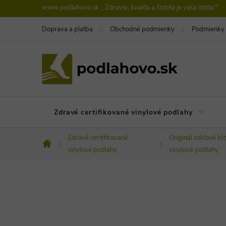
Prejsť
www.podlahovo.sk ,, Zdravie, kvalita a čistota je vaša istota "
na
Doprava a platba
Obchodné podmienky
Podmienky 
obsah
Zdravé certifikované vinylové podlahy
Zdravé certifikované
Originál soklové liš
Domov
vinylové podlahy
vinylové podlahy