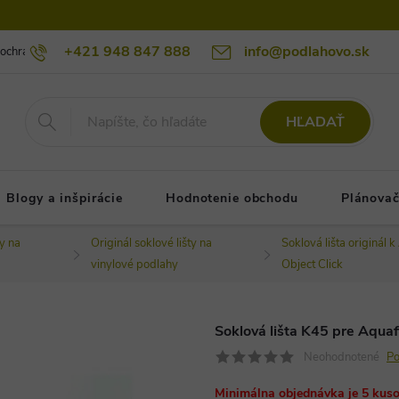
+421 948 847 888
info@podlahovo.sk
ochrany osobných údajov podlahovo.sk
Reklamačné podmienky
Re
HĽADAŤ
Blogy a inšpirácie
Hodnotenie obchodu
Plánovač
ty na
Originál soklové lišty na
Soklová lišta originál k
vinylové podlahy
Object Click
Soklová lišta K45 pre Aquaf
Neohodnotené
Po
Minimálna objednávka je 5 kusov