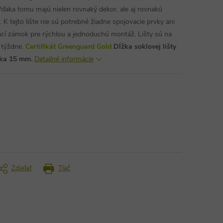
ďaka tomu majú nielen rovnaký dekor, ale aj rovnakú
K tejto lište nie sú potrebné žiadne spojovacie prvky ani
vací zámok pre rýchlou a jednoduchú montáž. Lišty sú na
 týždne.
Certifikát Greenguard Gold
Dĺžka soklovej lišty
rka 15 mm.
Detailné informácie
Zdieľať
Tlač