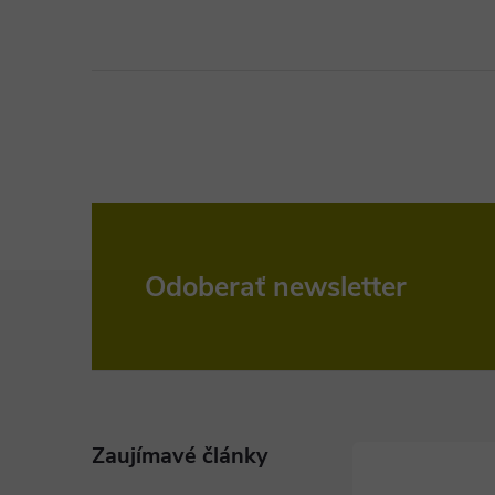
Z
Odoberať newsletter
á
p
ä
Zaujímavé články