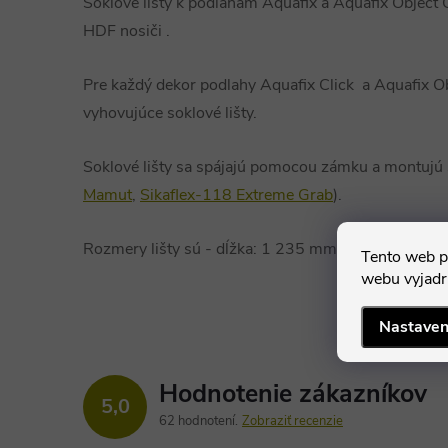
Soklové lišty k podlahám Aquafix a Aquafix Object C
HDF nosiči .
Pre každý dekor podlahy Aquafix Click a Aquafix Obj
vyhovujúce soklové lišty.
Soklové lišty sa spájajú pomocou zámku a montujú 
Mamut
,
Sikaflex-118 Extreme Grab
).
Rozmery lišty sú - dĺžka: 1 235 mm, výška: 45 mm
Tento web p
webu vyjadru
Nastaven
Hodnotenie zákazníkov
5,0
62 hodnotení
Zobraziť recenzie