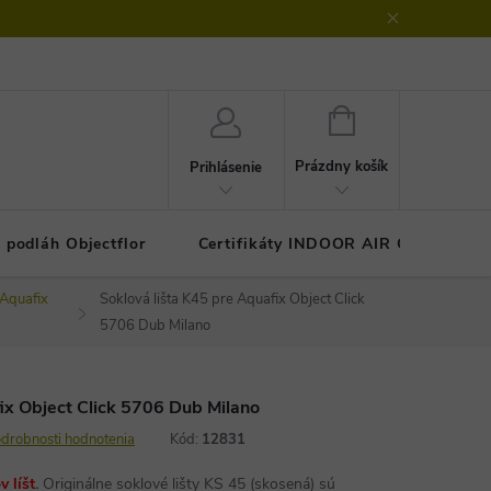
klamačný protokol
GDPR - ochrana osobných údajov
Kontakty
NÁKUPNÝ
KOŠÍK
Prázdny košík
Prihlásenie
 podláh Objectflor
Certifikáty INDOOR AIR COMFOR
 Aquafix
Soklová lišta K45 pre Aquafix Object Click
5706 Dub Milano
ix Object Click 5706 Dub Milano
drobnosti hodnotenia
Kód:
12831
 líšt
.
Originálne soklové lišty KS 45 (skosená) sú