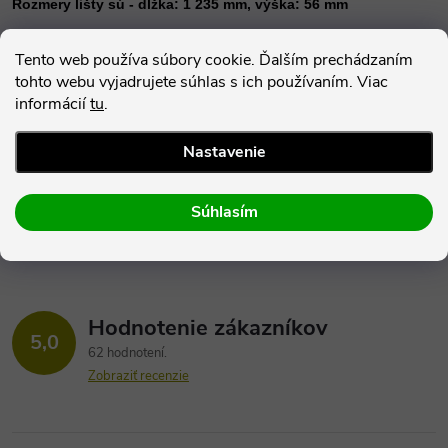
Rozmery lišty sú - dĺžka: 1 235 mm, výška: 56 mm
Tento web používa súbory cookie. Ďalším prechádzaním
Parametre produktu
tohto webu vyjadrujete súhlas s ich používaním. Viac
informácií
tu
.
Hodnotenie
Nastavenie
Diskusia
Súhlasím
Hodnotenie zákazníkov
5,0
62 hodnotení
Zobraziť recenzie