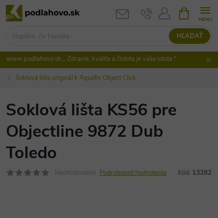
Prejsť
NÁKUPN
KOŠÍK
na
obsah
HĽADAŤ
www.podlahovo.sk ,, Zdravie, kvalita a čistota je vaša istota "
Soklová lišta originál k Aquafix Object Click
Soklová lišta KS56 pre
Objectline 9872 Dub
Toledo
Neohodnotené
Podrobnosti hodnotenia
Kód:
13282