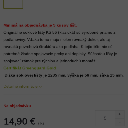
Minimálna objednávka je 5 kusov líšt.
Originálne soklové lišty KS 56 (klasická) sú vyrobené priamo z 
podlahoviny. Vďaka tomu majú nielen rovnaký dekor, ale aj 
rovnakú povrchovú štruktúru ako podlaha. K tejto lište nie sú 
potrebné žiadne spojovacie prvky ani doplnky. Súčasťou lišty je 
spojovací zámok pre rýchlou a jednoduchú montáž.
Certifikát Greenguard Gold
 Dĺžka soklovej lišty je 1235 mm, výška je 56 mm, šírka 15 mm.
Detailné informácie
Na objednávku
14,90 €
/ ks