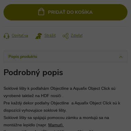
Jednotková
cena:
PRIDAŤ DO KOŠÍKA
Opýtať sa
Strážiť
Zdieľať
Popis produktu
Podrobný popis
Soklové lišty k podlahám Objectline a Aquafix Object Click sú 
vyrobené taktiež na HDF nosiči . 
Pre každý dekor podlahy Objectline  a Aquafix Object Click sú k 
dispozícii vyhovujúce soklové lišty.
Soklové lišty sa spájajú pomocou zámku a montujú sa na 
montážne lepidlo (napr. 
Mamut).