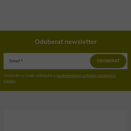
Odoberať newsletter
Z
Email
ODOBERAŤ
á
Vložením e-mailu súhlasíte s
podmienkami ochrany osobných
p
údajov
ä
t
i