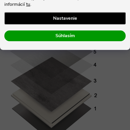
informácií
tu
.
 PUR povrchová úprava pre bezstarostnú údržb
u 
Nastavenie
Jednotlivé vrstvy vinylovej podlahy Expona Clic 19 dB
Súhlasím