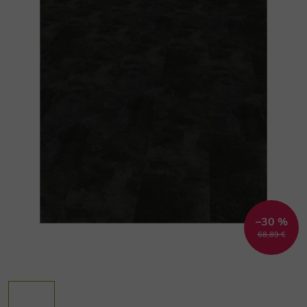
–30 %
68,89 €