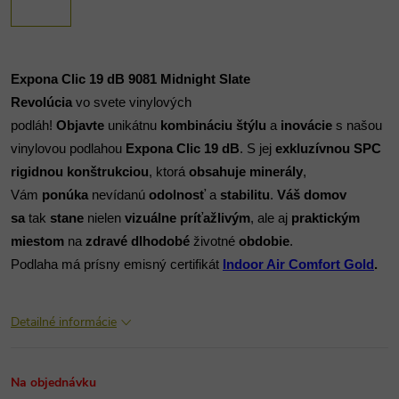
Expona Clic 19 dB 9081 Midnight Slate
Revolúcia
 vo svete vinylových 
podláh!
 Objavte 
unikátnu 
kombináciu štýlu
 a 
inovácie
 s našou 
vinylovou podlahou
 Expona Clic 19 dB
. S jej
 exkluzívnou
SPC 
rigidnou konštrukciou
, ktorá 
obsahuje minerály
, 
Vám
 ponúka
 nevídanú
 odolnosť 
a
 stabilitu
. 
Váš domov 
sa
 tak
 stane
 nielen 
vizuálne príťažlivým
, ale aj 
praktickým 
miestom
 na 
zdravé dlhodobé 
životné
 obdobie
.
Podlaha má prísny emisný certifikát
Indoor Air Comfort Gold
. 
Detailné informácie
Na objednávku