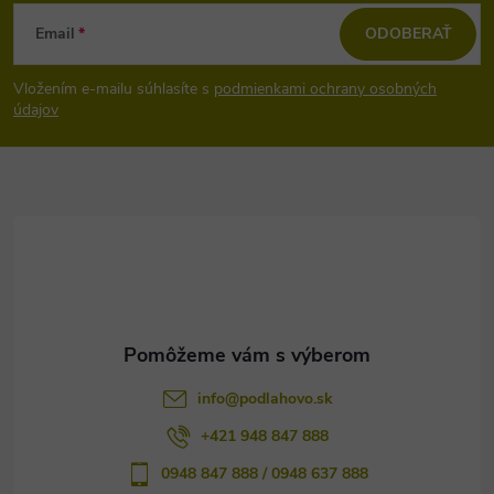
Z
Email
ODOBERAŤ
á
Vložením e-mailu súhlasíte s
podmienkami ochrany osobných
p
údajov
ä
t
i
e
info
@
podlahovo.sk
+421 948 847 888
0948 847 888 / 0948 637 888