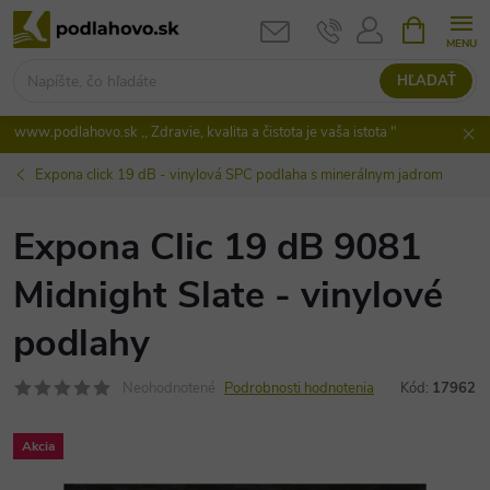
Prejsť
NÁKUPN
KOŠÍK
na
obsah
HĽADAŤ
www.podlahovo.sk ,, Zdravie, kvalita a čistota je vaša istota "
Expona click 19 dB - vinylová SPC podlaha s minerálnym jadrom
Expona Clic 19 dB 9081
Midnight Slate - vinylové
podlahy
Neohodnotené
Podrobnosti hodnotenia
Kód:
17962
Akcia