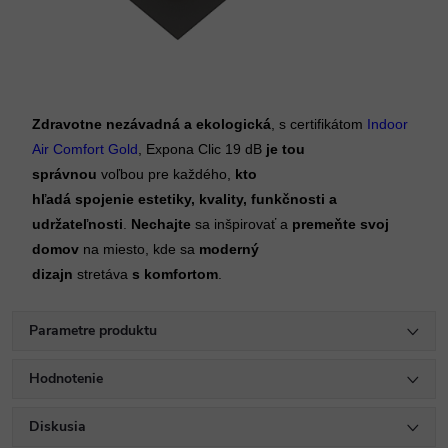
Zdravotne nezávadná a ekologická
, s certifikátom 
Indoor 
Air Comfort Gold
, Expona Clic 19 dB
 je tou 
správnou
 voľbou pre každého, 
kto 
hľadá
spojenie
estetiky, kvality, funkčnosti a 
udržateľnosti
. 
Nechajte
 sa inšpirovať a
 premeňte svoj 
domov
 na miesto, kde sa 
moderný 
dizajn
 stretáva 
s
komfortom
.
Parametre produktu
Hodnotenie
Diskusia