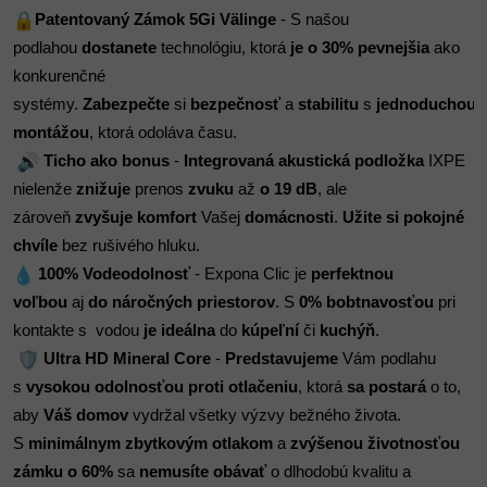
Patentovaný Zámok 5Gi Välinge
 - S našou 
podlahou
 dostanete
 technológiu, ktorá
 je o 30% pevnejšia
 ako 
konkurenčné 
systémy. 
Zabezpečte 
si 
bezpečnosť
 a
 stabilitu
 s 
jednoduchou 
montážou
, ktorá odoláva času.  
 Ticho ako bonus
 - 
Integrovaná akustická podložka
 IXPE 
nielenže 
znižuje
 prenos
 zvuku
 až 
o
19 dB
, ale 
zároveň 
zvyšuje komfort
 Vašej
 domácnosti
. 
Užite si pokojné 
chvíle 
bez rušivého hluku.  
 100% Vodeodolnosť
 - Expona Clic je 
perfektnou 
voľbou
 aj 
do náročných priestorov
. S
 0% bobtnavosťou
 pri 
kontakte s  vodou 
je ideálna
 do 
kúpeľní
 či 
kuchýň
.  
 Ultra HD Mineral Core
 - 
Predstavujeme
 Vám podlahu 
s
 vysokou odolnosťou proti otlačeniu
, ktorá 
sa postará
 o to, 
aby 
Váš domov
 vydržal všetky výzvy bežného života. 
S
 minimálnym zbytkovým otlakom
 a 
zvýšenou životnosťou 
zámku o 60%
 sa 
nemusíte obávať
 o dlhodobú kvalitu a 