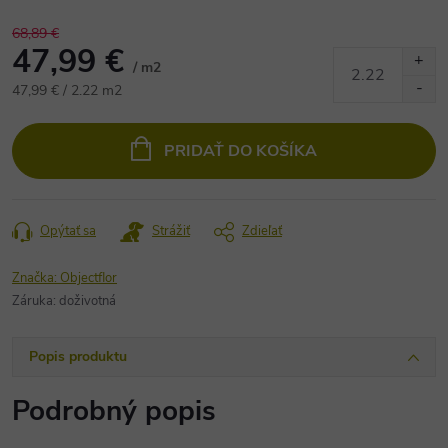
68,89 €
47,99 €
/ m2
Jednotková
47,99 € / 2.22 m2
cena:
PRIDAŤ DO KOŠÍKA
Opýtať sa
Strážiť
Zdieľať
Značka:
Objectflor
Záruka
:
doživotná
Popis produktu
Podrobný popis